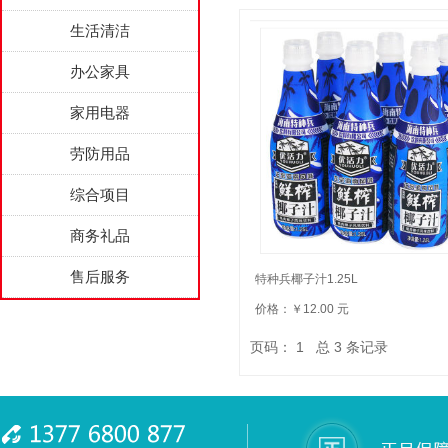
生活清洁
办公家具
家用电器
劳防用品
综合项目
商务礼品
售后服务
特种兵椰子汁1.25L
价格：￥12.00 元
页码：
1
总
3
条记录