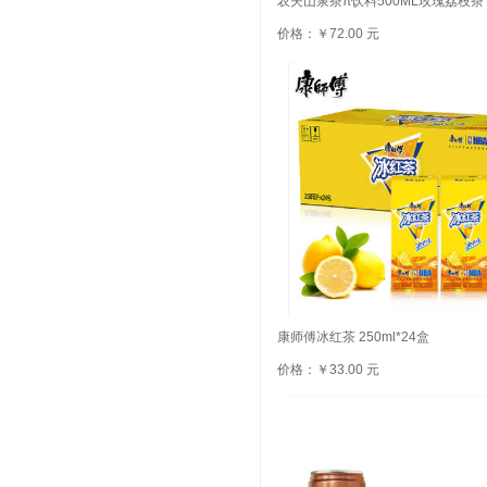
农夫山泉茶π饮料500ML玫瑰荔枝茶
价格：￥72.00 元
康师傅冰红茶 250ml*24盒
价格：￥33.00 元