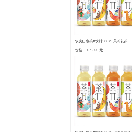
农夫山泉茶π饮料500ML茉莉花茶
价格：￥72.00 元