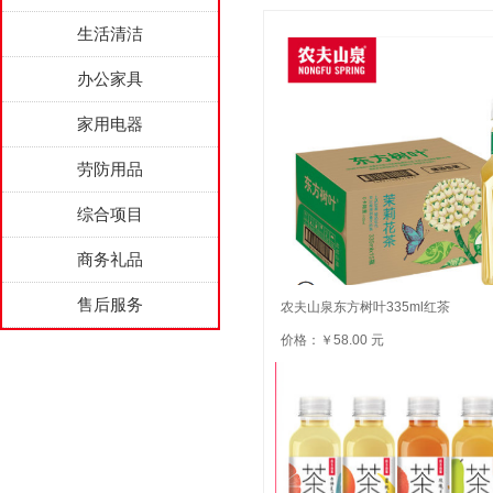
生活清洁
办公家具
家用电器
劳防用品
综合项目
商务礼品
售后服务
农夫山泉东方树叶335ml红茶
价格：￥58.00 元